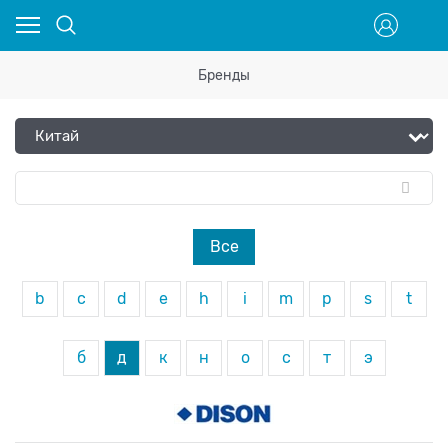
Бренды
Все
b
c
d
e
h
i
m
p
s
t
б
д
к
н
о
с
т
э